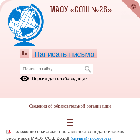
МАОУ «СОШ №26»
Написать письмо
Наставничество
Версия для слабовидящих
Приказ № 83-1 от 17.03.2022 Об утверждении Положения
о системе наставничества педагогических работников МАОУ
СОШ № 26.pdf
(скачать)
(посмотреть)
Сведения об образовательной организации
19.04.2022 Приказ 385-Д.pdf
(скачать)
(посмотреть)
Материалы для диагн. молодого учителя.pdf
(скачать)
(посмотреть)
Положение о системе наставничества педагогических
работников МАОУ СОШ 26.pdf
(скачать)
(посмотреть)