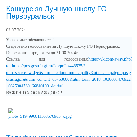
Конкурс за Лучшую школу ГО
Первоуральск
02.07.2024
Уважаемые обучающиеся!
Стартовало голосование за Лучшую школу ГО Первоуральск.
Голосование продлится до 31.08.2024г.
Ссылка для голосования:
https://vk.com/away.php?
to=https://pos.gosuslugi.ru/lkp/polls/443535/?
utm_source=widget&utm_medium=municipality&utm_campaign=pos.g
osuslugi.ru&utm_content=65753000&utm_term=2618_1036601476922
_6625004730_668401001&utf=1
ВАЖЕН ГОЛОС КАЖДОГО!!!