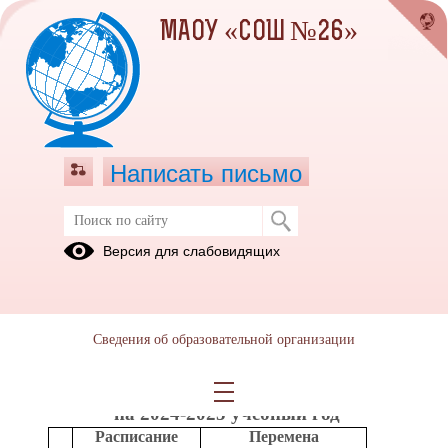
МАОУ «СОШ №26»
Написать письмо
Ученикам
Версия для слабовидящих
Пушкинская
Выпускнику.
Новости
карта
Профориентация
Минпросвещения
России
Сведения об образовательной организации
Расписание звонков в МАОУ «СОШ №26»
на 2024-2025 учебный год
Расписание
Перемена