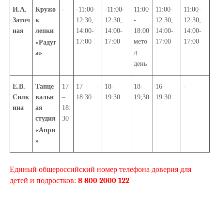
И.А.
Кружо
-
-11:00-
-11:00-
11:00
11:00-
11:00-
Заточ
к
12:30,
12:30,
-
12:30,
12:30,
ная
лепки
14:00-
14:00-
18:00
14:00-
14:00-
17:00
17:00
мето
17:00
17:00
«Радуг
д.
а»
день
Е.В.
Танце
17
17 –
18-
18-
16-
-
Силк
вальн
–
18:30
19:30
19;30
19:30
ина
ая
18:
студия
30
«Апри
»
Единый общероссийский номер телефона доверия для
детей и подростков:
8 800 2000 122