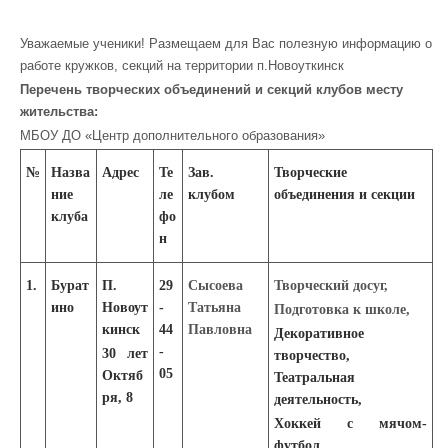
Уважаемые ученики! Размещаем для Вас полезную информацию о
работе кружков, секций на территории п.Новоуткинск
Перечень творческих объединений и секций клубов месту
жительства:
МБОУ ДО «Центр дополнительного образования»
№
Назва
Адрес
Те
Зав.
Творческие
ние
ле
клубом
объединения и секции
клуба
фо
н
1.
Бурат
П.
29
Сысоева
Творческий досуг,
ино
Новоут
-
Татьяна
Подготовка к школе,
кинск
44
Павловна
Декоративное
-
30 лет
творчество,
05
Октяб
Театральная
ря, 8
деятельность,
Хоккей с мячом-
ф
утбол