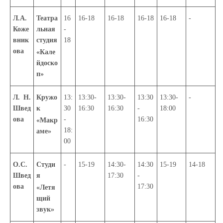
Л.А.
Театра
16
16-18
16-18
16-18
16-18
-
Коже
льная
-
вник
студия
18
ова
«Кале
йдоско
п»
Л. Н.
Кружо
13:
13:30-
13:30-
13:30
13:30-
-
Швед
к
30
16:30
16:30
-
18:00
ова
-
16:30
«Макр
18:
аме»
00
О.С.
Студи
-
15-19
14:30-
14:30
15-19
14-18
Швед
я
17:30
-
ова
17:30
«Летя
щий
звук»