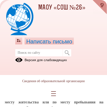
МАОУ «СОШ №26»
Написать письмо
Информация о приеме граждан на
Версия для слабовидящих
обучение в образовательную
организацию
Перечень документов для зачисления
Сведения об образовательной организации
1. Оригинал свидетельства о рождении ребёнка (или
документ, подтверждающий родство заявителя);
2. Оригинал свидетельства о регистрации ребенка по
месту жительства или по месту пребывания на