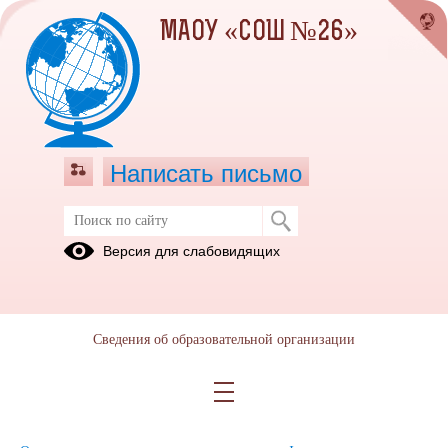
МАОУ «СОШ №26»
Написать письмо
Краткая информация о
Версия для слабовидящих
национальном проекте
"Образование"
31.01.2025
Сведения об образовательной организации
Ключевые результаты национального проекта "Образование" по
итогам 2019-2024 годов