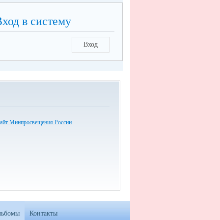
Вход в систему
Вход
айт Минпросвещения России
льбомы
Контакты