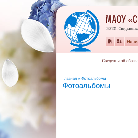
МАОУ «
623131, Свердловска
Напи
Сведения об образ
Главная
»
Фотоальбомы
Фотоальбомы