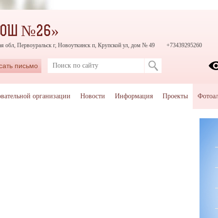
СОШ №26»
я обл, Первоуральск г, Новоуткинск п, Крупской ул, дом № 49
+73439295260
сать письмо
овательной организации
Новости
Информация
Проекты
Фотоа