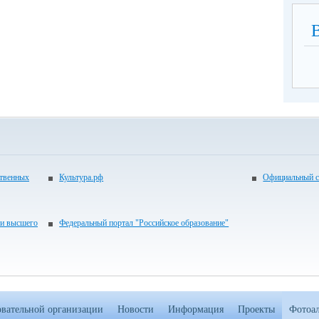
ственных
Культура.рф
Официальный с
 и высшего
Федеральный портал "Российское образование"
овательной организации
Новости
Информация
Проекты
Фотоа